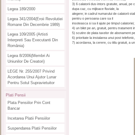
3) 6 calatorii dus-intors gratuite, anual, pe
Legea 189/2000
dupa caz, cu mijloace fluviale, la
alegere; in cadrul numarului de calatorii stabi
Legea 341/2004(eroii Revolutiei
pentru o persoana care sa il
insoteasca si sa il ajute pe timpul calatoriei;
Romane Din Decembrie 1989)
4) un bilet pe an, gratuit, pentru tratament i
5) scutire de plata taxelor de abonament pen
Legea 109/2005 (artisti
6) prioritate la instalarea unui post telefon
Interpreti Sau Executanti Din
7) acordarea, la cerere, cu titlu gratuit, a un
România)
Legea 8/2006(membri Ai
Uniunilor De Creatori)
LEGE Nr. 255/2007 Privind
Acordarea Unui Ajutor Lunar
Pentru Sotul Supravietuitor
Plati Pensii
Plata Pensiilor Prin Cont
Bancar
Incetarea Platii Pensiilor
Suspendarea Platii Pensiilor