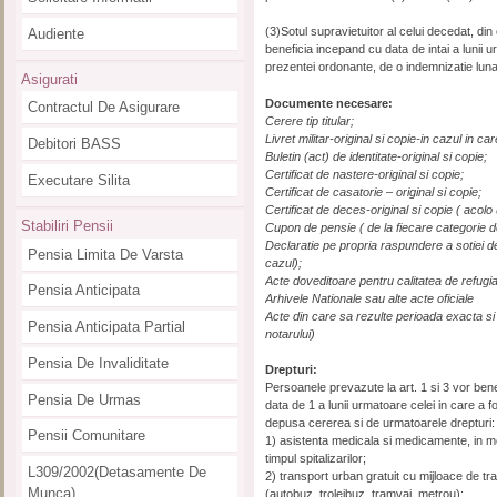
(3)Sotul supravietuitor al celui decedat, din 
Audiente
beneficia incepand cu data de intai a lunii u
prezentei ordonante, de o indemnizatie lunar
Asigurati
Documente necesare:
Contractul De Asigurare
Cerere tip titular;
Livret militar-original si copie-in cazul in ca
Debitori BASS
Buletin (act) de identitate-original si copie;
Certificat de nastere-original si copie;
Executare Silita
Certificat de casatorie – original si copie;
Certificat de deces-original si copie ( acolo
Stabiliri Pensii
Cupon de pensie ( de la fiecare categorie 
Declaratie pe propria raspundere a sotiei d
Pensia Limita De Varsta
cazul);
Acte doveditoare pentru calitatea de refugi
Pensia Anticipata
Arhivele Nationale sau alte acte oficiale
Acte din care sa rezulte perioada exacta si l
Pensia Anticipata Partial
notarului)
Pensia De Invaliditate
Drepturi:
Persoanele prevazute la art. 1 si 3 vor ben
Pensia De Urmas
data de 1 a lunii urmatoare celei in care a f
depusa cererea si de urmatoarele drepturi:
Pensii Comunitare
1) asistenta medicala si medicamente, in mod 
timpul spitalizarilor;
L309/2002(detasamente De
2) transport urban gratuit cu mijloace de tr
Munca)
(autobuz, troleibuz, tramvai, metrou);