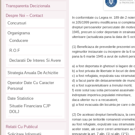
Transparenta Decizionala
Despre Noi – Contact
In conformitate cu Legea nr. 189 din 2 noi
nr.105/1999 pentru modificarea si completa
Concursuri
drepturi persoanelor persecutate din motive 
1945, precum si celor deportate in strainatate
Organigrama
ulterioare (actualizata pana la data de 5 o
Conducere
(1) Beneficiaza de prevederile prezentei o
R.O.F
regimurilor instaurate cu incepere de la 6 
pana la 6 martie 1945 a avut de suferit per
Declaratii De Interes Si Avere
a) a fost deportata in ghetouri si lagare de 
b) a fost privata de libertate in locuri de d
Strategia Anuala De Achizitie
c) a fost refugiata, expulzata sau stramutata 
d) a facut parte din detasamentele de munc
Operator Date Cu Caracter
e) a fost supravietuitoare a trenului mortii;
Personal
f) este sotul sau sotia persoanei asasinate
indreptate impotriva populatiei minoritare,
Date Statistice
daca ulterior nu s-a recasatorit;
g) a fost evacuata din locuinta pe care o de
Situatie Financiara CJP
DOLJ
(2) De aceleasi drepturi beneficiaza, la cere
roman sau pe teritoriile romanesti vremelnic
au fost refugiate, expulzate sau stramutate
Relatii Cu Publicul
acelor state, ale caror cereri anterioare au 
prevazute la art. 7 alin. (1) si alin. (1^1).
Solicitare Informatii