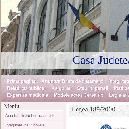
Casa Judete
Skip to content
Prima pagină
Anunturi Bilete de tratament
Integritat
Menu
Relatii cu publicul
Asigurati
Stabiliri pensii
Plati p
Expertiza medicala
Modele acte / Cereri tip
Legislati
Meniu
Legea 189/2000
Anunturi Bilete De Tratament
Integritate Institutionala