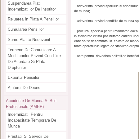
Suspendarea Platii
– adeverinta privind sporurile si adaosurile
Indemnizatiilor De Insotitor
de munca;
Reluarea In Plata A Pensiilor
– adeverinta privind conditiile de munca sp
Cumularea Pensiilor
– procura speciala pentru mandatar, daca es
in stainatate exista posibilitatea emiterii un
Sume Platite Necuvenit
care sa fie desemnata, in calitate de manda
toate operatiunile legate de stabilirea drept
Termene De Comunicare A
Modificarilor Privind Conditiile
– acte pentru dovedirea calitatii de benefici
De Acordare Si Plata
Drepturilor
Exportul Pensiilor
Ajutorul De Deces
Accidente De Munca Si Boli
Profesionale (AMBP)
Indemnizatii Pentru
Incapacitate Temporara De
Munca
Prestatii Si Servicii De