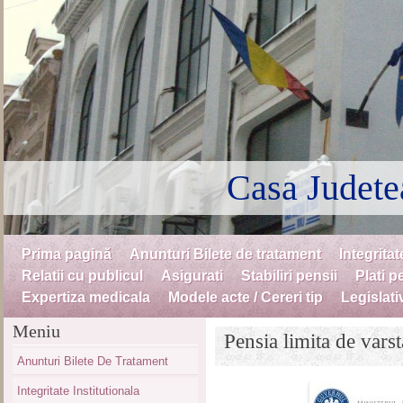
Casa Judete
Skip to content
Prima pagină
Anunturi Bilete de tratament
Integritat
Menu
Relatii cu publicul
Asigurati
Stabiliri pensii
Plati p
Expertiza medicala
Modele acte / Cereri tip
Legislati
Meniu
Pensia limita de varst
Anunturi Bilete De Tratament
Integritate Institutionala