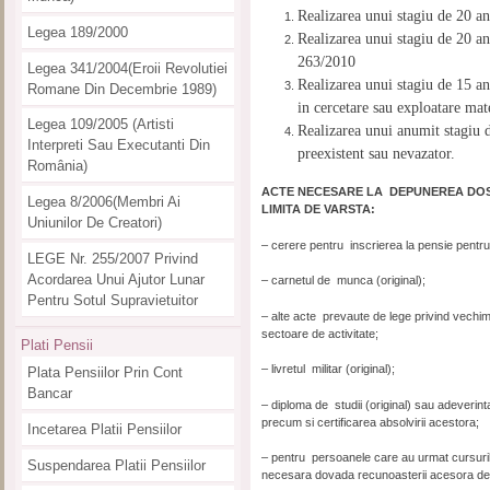
Realizarea unui stagiu de 20 an
Legea 189/2000
Realizarea unui stagiu de 20 ani
263/2010
Legea 341/2004(eroii Revolutiei
Realizarea unui stagiu de 15 ani
Romane Din Decembrie 1989)
in cercetare sau exploatare mat
Legea 109/2005 (artisti
Realizarea unui anumit stagiu d
Interpreti Sau Executanti Din
preexistent sau nevazator.
România)
ACTE NECESARE LA DEPUNEREA DOSA
Legea 8/2006(membri Ai
LIMITA DE VARSTA:
Uniunilor De Creatori)
– cerere pentru inscrierea la pensie pentru 
LEGE Nr. 255/2007 Privind
Acordarea Unui Ajutor Lunar
– carnetul de munca (original);
Pentru Sotul Supravietuitor
– alte acte prevaute de lege privind vechim
sectoare de activitate;
Plati Pensii
– livretul militar (original);
Plata Pensiilor Prin Cont
Bancar
– diploma de studii (original) sau adeverint
precum si certificarea absolvirii acestora;
Incetarea Platii Pensiilor
– pentru persoanele care au urmat cursurile 
Suspendarea Platii Pensiilor
necesara dovada recunoasterii acesora de 