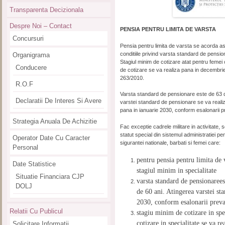
Transparenta Decizionala
Despre Noi – Contact
PENSIA PENTRU LIMITA DE VARSTA
Concursuri
Pensia pentru limita de varsta se acorda asi
conditiile privind varsta standard de pension
Organigrama
Stagiul minim de cotizare atat pentru femei 
Conducere
de cotizare se va realiza pana in decembri
263/2010.
R.O.F
Varsta standard de pensionare este de 63 de
Declaratii De Interes Si Avere
varstei standard de pensionare se va realiz
pana in ianuarie 2030, conform esalonarii 
Strategia Anuala De Achizitie
Fac exceptie cadrele militare in activitate, sold
statut special din sistemul administratiei pen
Operator Date Cu Caracter
sigurantei nationale, barbati si femei care:
Personal
pentru pensia pentru limita de 
Date Statistice
stagiul minim in specialitate
Situatie Financiara CJP
varsta standard de pensionareest
DOLJ
de 60 ani. Atingerea varstei st
2030, conform esalonarii preva
Relatii Cu Publicul
stagiu minim de cotizare in spe
cotizare in specialitate se va r
Solicitare Informatii