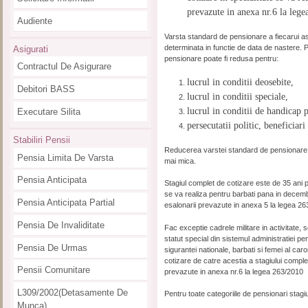
prevazute in anexa nr.6 la leg
Audiente
Varsta standard de pensionare a fiecarui asi
determinata in functie de data de nastere. 
Asigurati
pensionare poate fi redusa pentru:
Contractul De Asigurare
lucrul in conditii deosebite,
Debitori BASS
lucrul in conditii speciale,
lucrul in conditii de handicap p
Executare Silita
persecutatii politic, beneficiar
Stabiliri Pensii
Reducerea varstei standard de pensionare ar
Pensia Limita De Varsta
mai mica.
Pensia Anticipata
Stagiul complet de cotizare este de 35 ani p
se va realiza pentru barbati pana in decem
Pensia Anticipata Partial
esalonarii prevazute in anexa 5 la legea 26
Pensia De Invaliditate
Fac exceptie cadrele militare in activitate, sold
statut special din sistemul administratiei pen
Pensia De Urmas
sigurantei nationale, barbati si femei al ca
cotizare de catre acestia a stagiului comple
Pensii Comunitare
prevazute in anexa nr.6 la legea 263/2010
L309/2002(detasamente De
Pentru toate categoriile de pensionari stagi
Munca)