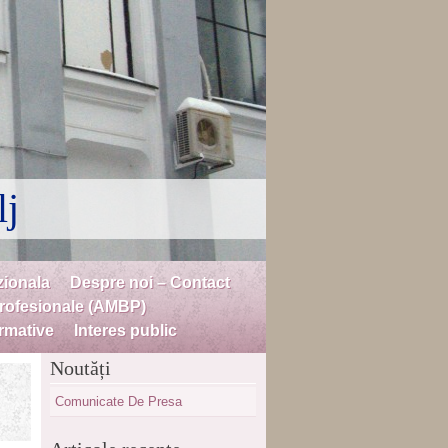
lj
zionala
Despre noi – Contact
profesionale (AMBP)
rmative
Interes public
Noutăți
Comunicate De Presa