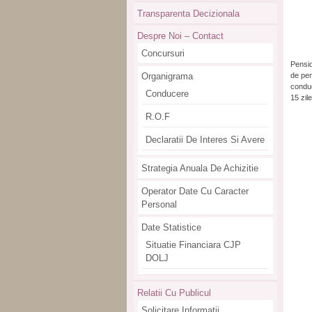
Transparenta Decizionala
Despre Noi – Contact
Concursuri
Pensio
de pen
Organigrama
conduc
Conducere
15 zil
R.O.F
Declaratii De Interes Si Avere
Strategia Anuala De Achizitie
Operator Date Cu Caracter
Personal
Date Statistice
Situatie Financiara CJP
DOLJ
Relatii Cu Publicul
Solicitare Informatii