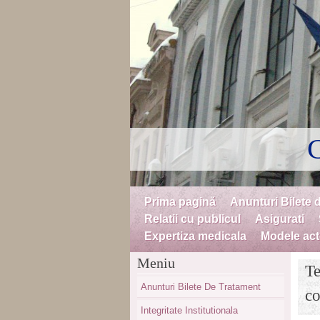
C
Skip to content
Prima pagină
Anunturi Bilete 
Menu
Relatii cu publicul
Asigurati
Expertiza medicala
Modele acte
Meniu
Te
Anunturi Bilete De Tratament
co
Integritate Institutionala