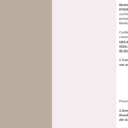
Model
874/2
vechim
perioa
Monito
Certif
contur
care 
orice
de dom
!! Cer
sau p
Preciz
1.Sem
Român
din G