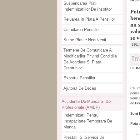
Suspendarea Platii
Indemnizatiilor De Insotitor
Potr
ben
Reluarea In Plata A Pensiilor
nu s
Cumularea Pensiilor
val
se v
Sume Platite Necuvenit
14/11
Termene De Comunicare A
Modificarilor Privind Conditiile
Im
De Acordare Si Plata
Drepturilor
ON
11/
Exportul Pensiilor
Ajutorul De Deces
Ca urm
pensii
venitu
Accidente De Munca Si Boli
de Pen
Profesionale (AMBP)
Sunt b
Indemnizatii Pentru
Incapacitate Temporara De
Plata 
Munca
Prestatii Si Servicii De