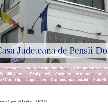
asa Judeteana de Pensii Do
de tratament
Integritate Institutionala
Transparenta Deci
Stabiliri pensii
Plati pensii
Accidente de munca si boli 
 / Cereri tip
Legislative
Contestarea deciziei
Acte No
zăm că, potrivit Legii nr. 141/2025: