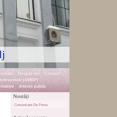
lj
zionala
Despre noi – Contact
profesionale (AMBP)
rmative
Interes public
Noutăți
Comunicate De Presa