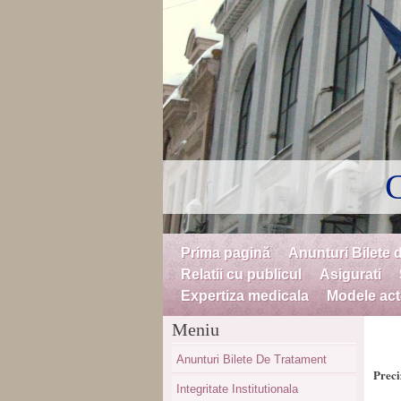
C
Skip to content
Prima pagină
Anunturi Bilete 
Menu
Relatii cu publicul
Asigurati
Expertiza medicala
Modele acte
Meniu
Anunturi Bilete De Tratament
Preci
Integritate Institutionala