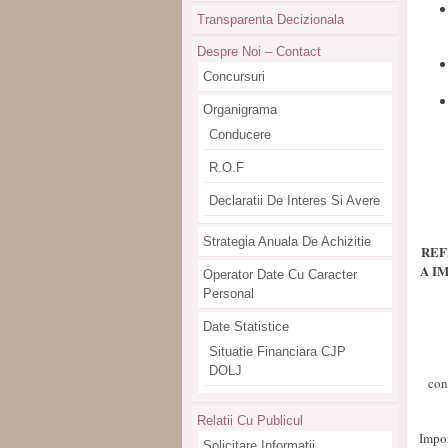
Transparenta Decizionala
Despre Noi – Contact
Concursuri
Organigrama
Conducere
R.O.F
Declaratii De Interes Si Avere
Strategia Anuala De Achizitie
REF
A I
Operator Date Cu Caracter
Personal
Date Statistice
Situatie Financiara CJP
DOLJ
con
Relatii Cu Publicul
Impoz
Solicitare Informatii