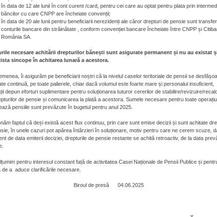
în data de 12 ale lunii în cont curent /card, pentru cei care au optat pentru plata prin intermed
băncilor cu care CNPP are încheiate convenții;
în data de 20 ale lunii pentru beneficiarii nerezidenți ale căror drepturi de pensie sunt transfe
conturile bancare din străinătate , conform convenției bancare încheiate între CNPP și Citib
România SA.
rile necesare achitării drepturilor bănești sunt asigurate permanent și nu au existat ș
xista sincope în achitarea lunară a acestora.
menea, îi asigurăm pe beneficiarii noștri că la nivelul caselor teritoriale de pensii se desfășo
tate continuă, pe toate palierele, chiar dacă volumul este foarte mare și personalul insuficient,
ții depun eforturi suplimentare pentru soluționarea tuturor cererilor de stabilire/revizuire/recal
epturilor de pensie și comunicarea la plată a acestora. Sumele necesare pentru toate operațiu
ează pensiile sunt prevăzute în bugetul pentru anul 2025.
năm faptul că deși există acest flux continuu, prin care sunt emise decizii și sunt achitate dre
sie, în unele cazuri pot apărea întârzieri în soluționare, motiv pentru care ne cerem scuze, d
rent de data emiterii deciziei, drepturile de pensie restante se achită retroactiv, de la data pre
e.
țumim pentru interesul constant față de activitatea Casei Naționale de Pensii Publice și pentr
 de a aduce clarificările necesare.
Biroul de presă 04.06.2025