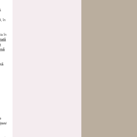
ă
4, în
ia în
ială
e
esă
ștă
n
ățeni