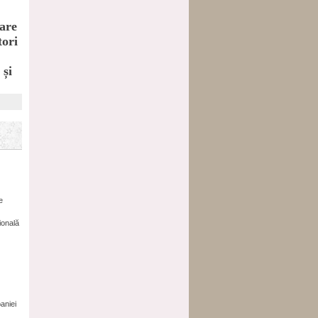
care
tori
 și
e
ională
paniei