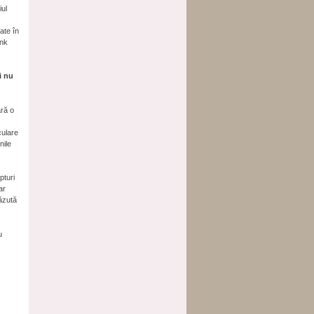
iul
rate în
ank
i nu
ară o
culare
nile
pturi
ar
văzută
u