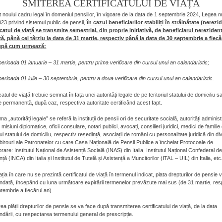
SMITEREA CERTIFICATULUI DE VIAȚĂ
it noului cadru legal în domeniul pensiilor, în vigoare de la data de 1 septembrie 2024, Legea nr
23 privind sistemul public de pensii,
în cazul beneficiarilor stabiliți în străinătate (nerezid
icatul de viață se transmite semestrial, din proprie inițiativă, de beneficiarul nerezident
tă, până cel târziu la data de 31 martie, respectiv până la data de 30 septembrie a fiecă
upă cum urmează:
 perioada 01 ianuarie – 31 martie, pentru prima verificare din cursul unui an calendaristic;
 perioada 01 iulie – 30 septembrie, pentru a doua verificare din cursul unui an calendaristic.
icatul de viață trebuie semnat în fața unei autorități legale de pe teritoriul statului de domiciliu 
 permanentă, după caz, respectiva autoritate certificând acest fapt.
ma „autorități legale” se referă la instituții de pensii ori de securitate socială, autorități adminis
 misiuni diplomatice, oficii consulare, notari publici, avocați, consilieri juridici, medici de famili
riul statului de domiciliu, respectiv reședință, asociații de români cu personalitate juridică din d
 birouri ale Patronatelor cu care Casa Națională de Pensii Publice a încheiat Protocoale de
rare: Institutul Național de Asistență Socială (INAS) din Italia, Institutul Național Confederal d
nță (INCA) din Italia și Institutul de Tutelă și Asistență a Muncitorilor (ITAL – UIL) din Italia, etc
uația în care nu se prezintă certificatul de viață în termenul indicat, plata drepturilor de pensie v
dată, începând cu luna următoare expirării termenelor prevăzute mai sus (de 31 martie, res
tembrie a fiecărui an).
ea plății drepturilor de pensie se va face după transmiterea certificatului de viață, de la data
dării, cu respectarea termenului general de prescripție.