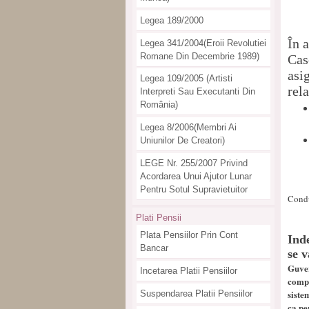
Legea 189/2000
În 
Legea 341/2004(eroii Revolutiei
Romane Din Decembrie 1989)
Cas
asi
Legea 109/2005 (artisti
rel
Interpreti Sau Executanti Din
România)
Legea 8/2006(membri Ai
Uniunilor De Creatori)
LEGE Nr. 255/2007 Privind
Acordarea Unui Ajutor Lunar
Pentru Sotul Supravietuitor
Condu
Plati Pensii
Plata Pensiilor Prin Cont
Ind
Bancar
se v
Guver
Incetarea Platii Pensiilor
compl
siste
Suspendarea Platii Pensiilor
ca pe