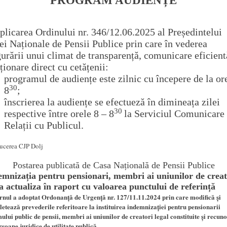
PROGRAM AUDIENȚE
aplicarea Ordinului nr. 346/12.06.2025 al Președintelui
ei Naționale de Pensii Publice prin care în vederea
gurării unui climat de transparență, comunicare eficient
aționare direct cu cetățenii:
programul de audiențe este zilnic cu începere de la or
30
8
;
înscrierea la audiențe se efectueză în dimineața zilei
30
respective între orele 8 – 8
la Serviciul Comunicare 
Relații cu Publicul.
cerea CJP Dolj
Postarea publicată de Casa Națională de Pensii Publice
emnizația pentru pensionari, membri ai uniunilor de creat
a actualiza în raport cu valoarea punctului de referință
nul a adoptat Ordonanță de Urgență nr. 127/11.11.2024 prin care modifică și
etează prevederile referitoare la instituirea indemnizaţiei pentru pensionarii
mului public de pensii, membri ai uniunilor de creatori legal constituite şi recun
rsoane juridice de utilitate publică.