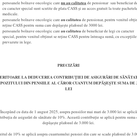
nu au calitatea
persoanele bolnave oncologic care
de pensionar sau beneficiar de
cu caracter special sunt scutite de plata CASS și au acces gratuit la toate pachetel
medicale.
au calitatea
persoanele bolnave oncologic care
de pensionar, pentru venitul obți
reține CASS pentru suma care depășește plafonul de 3000 lei.
au calitatea
persoanele bolnave oncologic care
de beneficiar de legi cu caracter
special, pentru venitul obținut se reține CASS pentru întreaga sumă, cu excepțiile
prevazute in lege.
PRECIZĂRI
ERITOARE LA DEDUCEREA CONTRIBUȚIEI DE ASIGURĂRI DE SĂNĂTAT
MPOZITULUI DIN PENSIILE AL CĂROR CUANTUM DEPĂȘEȘTE SUMA DE 3
LEI
Începând cu data de 1 august 2025, asupra pensiilor mai mari de 3.000 lei se aplică
tribuția de asigurări de sănătate de 10%. Această contribuție se aplică pentru suma 
depășește plafonul de 3.000 lei.
itul de 10% se aplică asupra cuantumului pensiei din care se scade plafonul de 3.