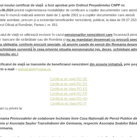
ul noului certificat de viață
a fost aprobat prin Ordinul Președintelui CNPP nr.
6.06.2024
privind reglementarea modalităților de certificare a copiilor documentelor care atest
ea în muncă realizată anterior datei de 1 aprilie 2001 și a copiilor documentelor care atestă
dele asimilate, precum și a existenției beneficiarilor nerezidenți, publicat, la data de 09.07.202
rul Oficial al României, Partea I, nr. 651.
icatul de viață se utilizează exclusiv în cazul
pensionarilor nerezidenți care
încasează pens
i bancare din străinătate sau din România și
nu au mandatari desemnati cu procură spec
au obligația, conform procurii speciale, să anunțe casele de pensii din Romania despr
 schimbare survenită în ceea privește situația pensionarului (ex. deces, schimbare adr
iciliu etc.)
tificatul de viață se transmite de beneficiarul nerezident
din proprie inițiativă
, prin po
rin e-mail –
pensii.dolj@cnpp.ro
Certificat de viață RO DE
Certificat de viață RO EN
Certificat de Viata RO ES
Certificat de viață RO FR
Certificat de viata RO HU
Certificat de Viata RO IT
ari cu privire la:
narea Protocoalelor de colaborare încheiate între Casa Națională de Pensii Publice di
ia și Asociația Sașilor Transilvăneni din Germania, respectiv Asociația Șvabilor Băn
ermania,