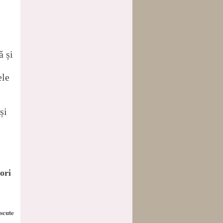
ă și
ele
și
ori
oscute