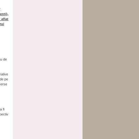
.
enți),
 aflat
rui
sau de
trative
e de pe
iverse
e
.
a fi
pectiv