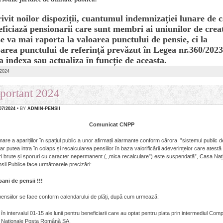
ivit noilor dispoziții, cuantumul indemnizaţiei lunare de 
eficiază pensionarii care sunt membri ai uniunilor de crea
e va mai raporta la valoarea punctului de pensie, ci la
oarea punctului de referință prevăzut în Legea nr.360/2023
a indexa sau actualiza în funcție de aceasta.
/2024
portant 2024
07/2024
• BY
ADMIN-PENSII
Comunicat CNPP
are a aparițiilor în spațiul public a unor afirmații alarmante conform cărora ”sistemul public d
 ar putea intra în colaps și recalcularea pensiilor în baza valorificării adeverințelor care atestă
ri brute și sporuri cu caracter nepermanent (,,mica recalculare”) este suspendată”, Casa Naț
sii Publice face următoarele precizări:
ani de pensii !!!
pensiilor se face conform calendarului de plăți, după cum urmează:
în intervalul 01-15 ale lunii pentru beneficiarii care au optat pentru plata prin intermediul Com
Naționale Poșta Română SA,