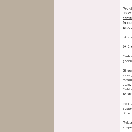
Potriv
360/20
certif
în pla
an, d
a). în
b). în
Certif
ședere
Sintag
locale,
terito
state,
Colabo
Asiste
În sit
suspen
30 sep
Reluar
suspen