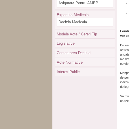
Asigurare Pentru AMBP
Expertiza Medicala
Decizia Medicala
Fondu
Modele Acte / Cereri Tip
vor e
Legislative
De ase
activi
Contestarea Deciziei
angaja
ale dr
Acte Normative
ce viz
Interes Public
Mențio
de pen
indife
de leg
Vă mul
ocazia