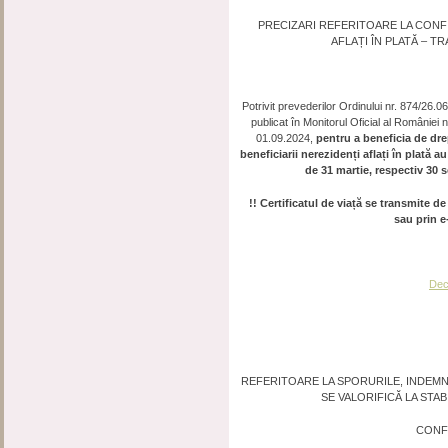
PRECIZARI REFERITOARE LA CONF
AFLAȚI ÎN PLATĂ – T
Potrivit prevederilor Ordinului nr. 874/26.
publicat în Monitorul Oficial al României
01.09.2024,
pentru a beneficia de dre
beneficiarii nerezidenți aflați în plată a
de 31 martie, respectiv 30 s
!! Certificatul de viață se transmite d
sau prin e
Decl
REFERITOARE LA SPORURILE, INDEMNI
SE VALORIFICĂ LA STA
CONFO