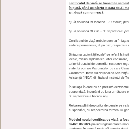
certificatul de viață se transmite semestr
în plată, până cel târziu la data de 31 m
an, după cum urmează:
a). în perioada 01 ianuarie – 31 martie, pent
b). în perioada 01 iulie – 30 septembrie, pen
Certificatul de viață trebuie semnat în fața un
ședere permanentă, după caz, respectiva aut
Sintagma „autorități legale” se referă la insti
locale, misiuni diplomatice, oficii consulare, 
teritoriul statului de domiciliu, respectiv re
state, birouri ale Patronatelor cu care Cas
Colaborare: Institutul Național de Asistență 
Asistență (INCA) din Italia și Institutul de Tu
În situația în care nu se prezintă certificatu
suspendată, începând cu luna următoare exp
30 septembrie a fiecărui an).
Reluarea plății drepturilor de pensie se va f
suspendării, cu respectarea termenului gene
Modelul noului certificat de viață
a fost
874/26.06.2024
privind reglementarea modali
vechimea în muncă realizată anterior datei 