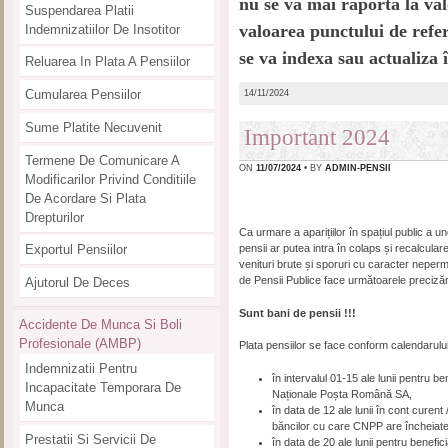
nu se va mai raporta la val
Suspendarea Platii
valoarea punctului de refe
Indemnizatiilor De Insotitor
se va indexa sau actualiza 
Reluarea In Plata A Pensiilor
Cumularea Pensiilor
14/11/2024
Sume Platite Necuvenit
Important 2024
Termene De Comunicare A
ON
11/07/2024
• BY
ADMIN-PENSII
Modificarilor Privind Conditiile
De Acordare Si Plata
Drepturilor
Ca urmare a aparițiilor în spațiul public a 
pensii ar putea intra în colaps și recalculare
Exportul Pensiilor
venituri brute și sporuri cu caracter nepe
de Pensii Publice face următoarele precizăr
Ajutorul De Deces
Sunt bani de pensii !!!
Accidente De Munca Si Boli
Profesionale (AMBP)
Plata pensiilor se face conform calendarul
Indemnizatii Pentru
în intervalul 01-15 ale lunii pentru b
Incapacitate Temporara De
Naționale Poșta Română SA,
Munca
în data de 12 ale lunii în cont curent
băncilor cu care CNPP are încheiate
Prestatii Si Servicii De
în data de 20 ale lunii pentru benefic