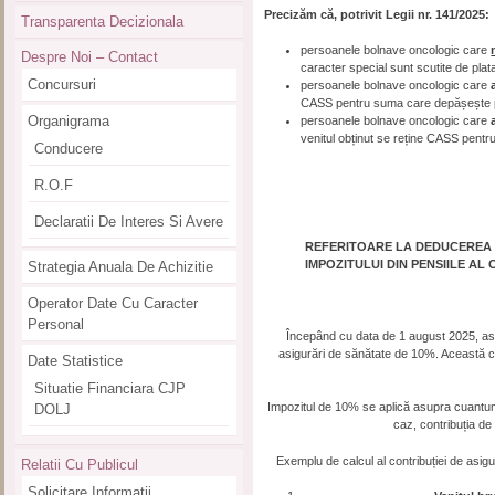
Precizăm că, potrivit Legii nr. 141/2025:
Transparenta Decizionala
persoanele bolnave oncologic care
Despre Noi – Contact
caracter special sunt scutite de pla
Concursuri
persoanele bolnave oncologic care
CASS pentru suma care depășește pl
Organigrama
persoanele bolnave oncologic care
venitul obținut se reține CASS pentr
Conducere
R.O.F
Declaratii De Interes Si Avere
REFERITOARE LA DEDUCEREA C
IMPOZITULUI DIN PENSIILE AL
Strategia Anuala De Achizitie
Operator Date Cu Caracter
Personal
Începând cu data de 1 august 2025, asup
asigurări de sănătate de 10%. Această c
Date Statistice
Situatie Financiara CJP
Impozitul de 10% se aplică asupra cuantumu
DOLJ
caz, contribuția de
Exemplu de calcul al contribuției de asigur
Relatii Cu Publicul
Solicitare Informatii