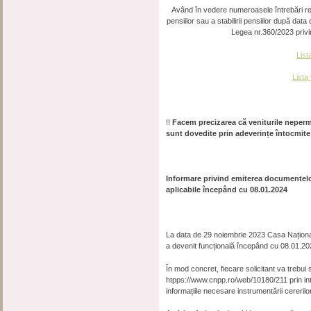
Având în vedere numeroasele întrebări refer
pensiilor sau a stabilirii pensiilor după data
Legea nr.360/2023 privi
List
Lista
!!
Facem precizarea că veniturile neperma
sunt dovedite prin adeverințe întocmit
Informare privind emiterea documentelor p
aplicabile începând cu 08.01.2024
La data de 29 noiembrie 2023 Casa Național
a devenit funcțională începând cu 08.01.20
În mod concret, fiecare solicitant va trebu
htpps://www.cnpp.ro/web/10180/211 prin inte
informațiile necesare instrumentării cererilor