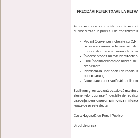
PRECIZĂRI REFERITOARE LA RETR
Având în vedere informațiile apărute în spați
au fost retrase în procesul de transmitere la
Potrivit Convenției încheiate cu C.N
recalculare emise în temeiul art.144 
curs de desfășurare, urmând a fi fina
În acest proces au fost identificate a
Erori în tehnoredactarea adresei de d
recalculare;
Identificarea unor decizii de recalcul
beneficiarului;
Necesitatea unor verificări supliment
Subliniem și cu această ocazie că manifes
elementelor cuprinse în deciziile de recalcula
dispoziția pensionarilor,
prin orice mijloa
legate de aceste decizii.
Casa Națională de Pensii Publice
Biroul de presă