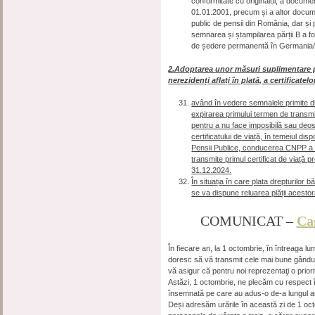
conformitate cu originalul, a docume
01.01.2001, precum și a altor docum
public de pensii din România, dar și 
semnarea și ștampilarea părții B a f
de ședere permanentă în Germania/al
2.Adoptarea unor măsuri suplimentare pen
nerezidenți aflați în plată, a certificatel
având în vedere semnalele primite din
expirarea primului termen de transmit
pentru a nu face imposibilă sau deoseb
certificatului de viață, în temeiul dispo
Pensii Publice, conducerea CNPP a lu
transmite primul certificat de viață
31.12.2024.
În situația în care plata drepturilor 
se va dispune reluarea plății acestor
COMUNICAT –
Cas
În fiecare an, la 1 octombrie, în întreaga l
doresc să vă transmit cele mai bune gândur
vă asigur că pentru noi reprezentaţi o priori
Astăzi, 1 octombrie, ne plecăm cu respect în
însemnată pe care au adus-o de-a lungul ani
Deși adresăm urările în această zi de 1 oct