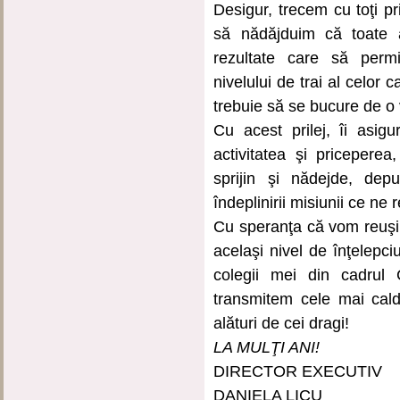
Desigur, trecem cu toţi pr
să nădăjduim că toate 
rezultate care să perm
nivelului de trai al celor 
trebuie să se bucure de o 
Cu acest prilej, îi asig
activitatea şi pricepere
sprijin şi nădejde, dep
îndeplinirii misiunii ce ne 
Cu speranţa că vom reuşi
acelaşi nivel de înţelepciu
colegii mei din cadrul
transmitem cele mai calde
alături de cei dragi!
LA MULŢI ANI!
DIRECTOR EXECUTIV
DANIELA LICU