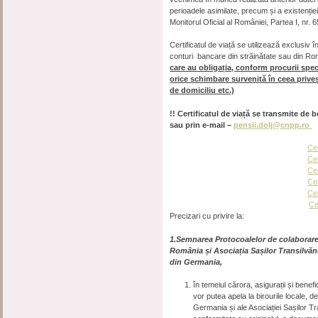
perioadele asimilate, precum și a existenției
Monitorul Oficial al României, Partea I, nr. 6
Certificatul de viață se utilizează exclusiv 
conturi bancare din străinătate sau din Ro
care au obligația, conform procurii spe
orice schimbare survenită în ceea prive
de domiciliu etc.)
!! Certificatul de viață se transmite de 
sau prin e-mail –
pensii.dolj@cnpp.ro
Cer
Cer
Cer
Cer
Cer
Ce
Precizari cu privire la:
1.Semnarea Protocoalelor de colaborare 
România și Asociația Sașilor Transilvăn
din Germania,
în temeiul cărora, asigurații și bene
vor putea apela la birourile locale, d
Germania și ale Asociației Sașilor Tr