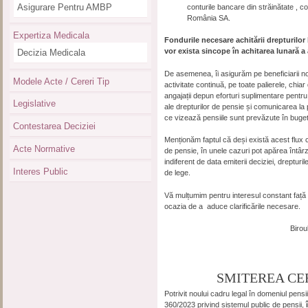
Asigurare Pentru AMBP
conturile bancare din străinătate , 
România SA.
Expertiza Medicala
Fondurile necesare achitării drepturilor
vor exista sincope în achitarea lunară a
Decizia Medicala
De asemenea, îi asigurăm pe beneficiarii noș
Modele Acte / Cereri Tip
activitate continuă, pe toate palierele, chia
angajații depun eforturi suplimentare pentru 
Legislative
ale drepturilor de pensie și comunicarea la
ce vizează pensiile sunt prevăzute în buget
Contestarea Deciziei
Menționăm faptul că deși există acest flux c
Acte Normative
de pensie, în unele cazuri pot apărea întâr
indiferent de data emiterii deciziei, dreptur
Interes Public
de lege.
Vă mulțumim pentru interesul constant față 
ocazia de a aduce clarificările necesare.
Biro
SMITEREA CE
Potrivit noului cadru legal în domeniul pens
360/2023 privind sistemul public de pensii,