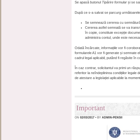
Se apasă butonul
Tipărire formular
și se sa
După ce s-a salvat se parcurg următoarele
Se semnează cererea cu semnătură e
Cererea astfel semnată se va transmi
în copie, constituie excepție documen
administra contul, unde este necesar
Odată încărcate, informațiile vor fi corob
formularele A1 vor fi generate și semnate el
cadrul legal aplicabil, putând fi regăsite în
În caz contrar, solicitantul va primi un răs
referitor la neîndeplinirea condițiilor legale
de atestare a legislației aplicabile la moment
Important
ON
02/03/2017
• BY
ADMIN-PENSII