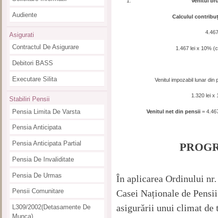
Venitul bru
Audiente
Calculul contribuț
4.467
Asigurati
Contractul De Asigurare
1.467 lei x 10% (co
Debitori BASS
Executare Silita
Venitul impozabil lunar din p
1.320 lei x
Stabiliri Pensii
Pensia Limita De Varsta
Venitul net din pensii
= 4.467
Pensia Anticipata
Pensia Anticipata Partial
PROGR
Pensia De Invaliditate
Pensia De Urmas
În aplicarea Ordinului nr
Pensii Comunitare
Casei Naționale de Pensii
asigurării unui climat de 
L309/2002(detasamente De
Munca)