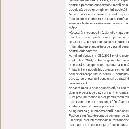
persoanele de vârsta a treia, a căror experi
pentru a perpetua capacitatea umană de a 
trebuie să se bucure toți membrii societății
Mă adresez dumneavoastră cu tot respectul cu
înțelepciune și echilibru societatea române
esențială la definirea României de astăzi, 
mâine.
Vă datorăm recunoștință, dar și o viață demnă
Iată de ce preocupările noastre pentru refo
recalcularea pensiilor din sistemul public, p
îmbunătățirea standardului de viață al pens
pentru toate vârstele”.
Astfel, prin Legea nr. 360/2023 privind siste
septembrie 2024, au fost reglementate măsur
de natură să asigure sustenabilitatea fiscală
îmbătrânire a populației, corectarea inechitățil
beneficiarii drepturilor la pensie. Recalcular
care au făcut ca mulți pensionari cu stagii 
pensiei diferit.
Această decizie a fost completată de alte m
dumneavoastră de trai, cum ar fi renunțarea 
Sunt profund recunoscător pentru toată mun
care trăim, suntem conștienți că încă ave
sunteți și veți rămâne o prioritate.
Mi-aș dori ca și dumneavoastră, pensionarii
Publice aveți întotdeauna un partener de di
Cu prilejul Zilei Internaționale a Persoanel
mai mulți ani cu experiența și înțelepciune