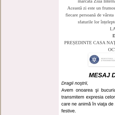
marcată Ziua Intern
Această zi este un frumos 
fiecare persoană de vârsta 
sfaturile lor înțelep
LA
D
PREȘEDINTE CASA NAȚ
OC
MESAJ 
Dragii noştrii,
Avem onoarea şi bucuri
transmitem expresia celo
care ne animă în viaţa de z
festive.