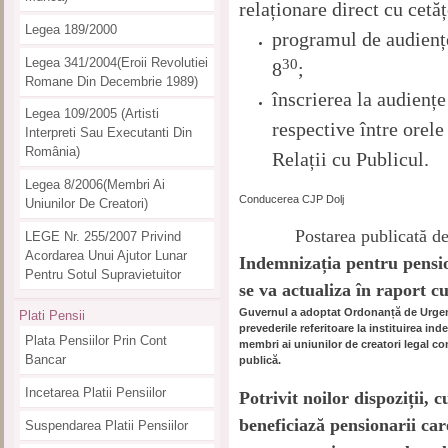
relaționare direct cu cetăț
Legea 189/2000
programul de audiențe
Legea 341/2004(eroii Revolutiei
30
8
;
Romane Din Decembrie 1989)
înscrierea la audiențe
Legea 109/2005 (artisti
respective între orele
Interpreti Sau Executanti Din
România)
Relații cu Publicul.
Legea 8/2006(membri Ai
Conducerea CJP Dolj
Uniunilor De Creatori)
Postarea publicată d
LEGE Nr. 255/2007 Privind
Acordarea Unui Ajutor Lunar
Indemnizația pentru pensio
Pentru Sotul Supravietuitor
se va actualiza în raport c
Guvernul a adoptat Ordonanță de Urgenț
Plati Pensii
prevederile referitoare la instituirea in
Plata Pensiilor Prin Cont
membri ai uniunilor de creatori legal co
Bancar
publică.
Incetarea Platii Pensiilor
Potrivit noilor dispoziții,
beneficiază pensionarii ca
Suspendarea Platii Pensiilor