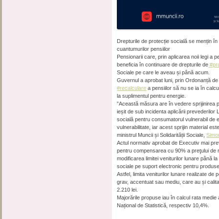
Drepturile de protecție socială se mențin în
cuantumurilor pensiilor
Pensionarii care, prin aplicarea noii legi a pe
beneficia în continuare de drepturile de
#pro
Sociale pe care le aveau și până acum.
Guvernul a aprobat luni, prin Ordonanță de
#recalculare
a pensiilor să nu se ia în calcul
la suplimentul pentru energie.
”Această măsura are în vedere sprijinirea pe
ieșit de sub incidenta aplicării prevederilor 
socială pentru consumatorul vulnerabil de e
vulnerabilitate, iar acest sprijin material es
ministrul Muncii și Solidarității Sociale,
Simo
Actul normativ aprobat de Executiv mai prev
pentru compensarea cu 90% a preţului de ref
modificarea limitei veniturilor lunare până l
sociale pe suport electronic pentru produs
Astfel, limita veniturilor lunare realizate 
grav, accentuat sau mediu, care au și calita
2.210 lei.
Majorările propuse iau în calcul rata medie a
Național de Statistică, respectiv 10,4%.