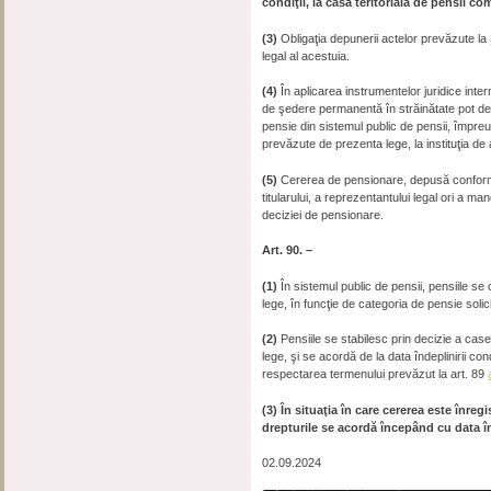
condiţii, la casa teritorială de pensii co
(3)
Obligaţia depunerii actelor prevăzute la
legal al acestuia.
(4)
În aplicarea instrumentelor juridice int
de şedere permanentă în străinătate pot de
pensie din sistemul public de pensii, împreun
prevăzute de prezenta lege, la instituţia d
(5)
Cererea de pensionare, depusă confor
titularului, a reprezentantului legal ori a 
deciziei de pensionare.
Art. 90. –
(1)
În sistemul public de pensii, pensiile se 
lege, în funcţie de categoria de pensie solici
(2)
Pensiile se stabilesc prin decizie a casei
lege, şi se acordă de la data îndeplinirii con
respectarea termenului prevăzut la art. 89
(3)
În situaţia în care cererea este înreg
drepturile se acordă începând cu data înr
02.09.2024