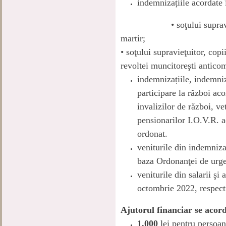
indemnizațiile acordate 
• soţului supravieţuitor
martir;
• soţului supravieţuitor, copi
revoltei muncitoreşti antico
indemnizațiile, indemniz
participare la război ac
invalizilor de război, v
pensionarilor I.O.V.R. a
ordonat.
veniturile din indemniza
baza Ordonanţei de urge
veniturile din salarii şi 
octombrie 2022, respect
Ajutorul financiar se acord
1.000
lei pentru persoan