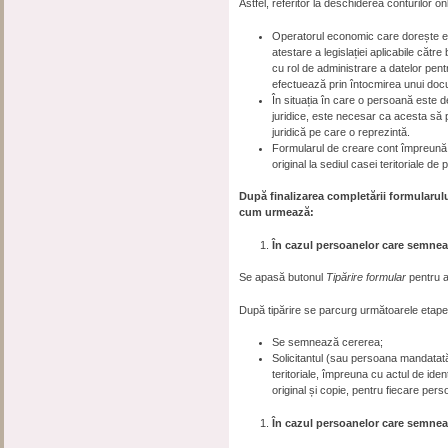
Astfel, referitor la deschiderea conturilor on
Operatorul economic care dorește eli
atestare a legislației aplicabile cătr
cu rol de administrare a datelor pent
efectuează prin întocmirea unui docum
În situația în care o persoană este
juridice, este necesar ca acesta să 
juridică pe care o reprezintă.
Formularul de creare cont împreună 
original la sediul casei teritoriale de p
După finalizarea completării formularul
cum urmează:
În cazul persoanelor care semnea
Se apasă butonul
Tipărire formular
pentru a 
După tipărire se parcurg următoarele etape
Se semnează cererea;
Solicitantul (sau persoana mandatat
teritoriale, împreuna cu actul de ident
original și copie, pentru fiecare pers
În cazul persoanelor care semnea