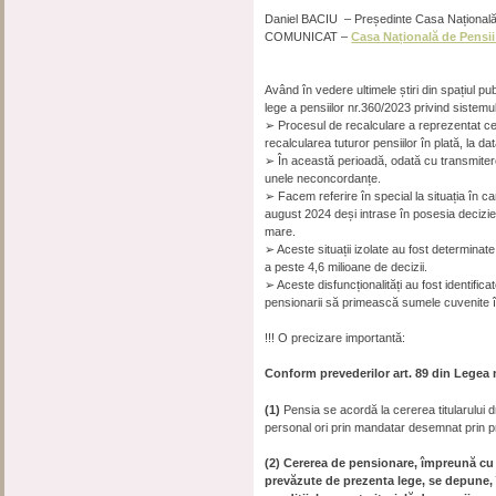
Daniel BACIU – Președinte Casa Națională 
COMUNICAT –
Casa Națională de Pensii
Având în vedere ultimele știri din spațiul p
lege a pensiilor nr.360/2023 privind sistemu
➢ Procesul de recalculare a reprezentat ce
recalcularea tuturor pensiilor în plată, la 
➢ În această perioadă, odată cu transmitere
unele neconcordanțe.
➢ Facem referire în special la situația în ca
august 2024 deși intrase în posesia deciziei
mare.
➢ Aceste situații izolate au fost determinat
a peste 4,6 milioane de decizii.
➢ Aceste disfuncționalități au fost identifica
pensionarii să primească sumele cuvenite înc
!!! O precizare importantă:
Conform prevederilor art. 89 din Legea 
(1)
Pensia se acordă la cererea titularului d
personal ori prin mandatar desemnat prin p
(2)
Cererea de pensionare, împreună cu a
prevăzute de prezenta lege, se depune, î