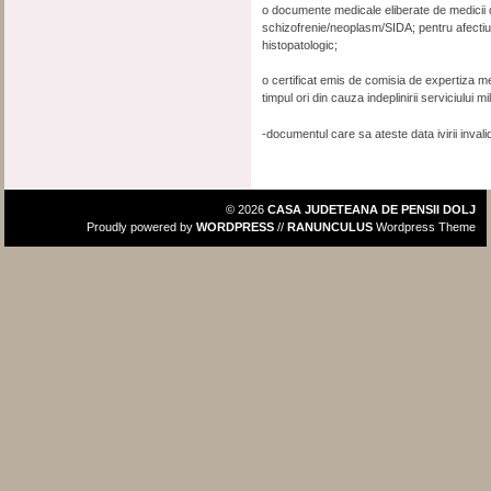
o documente medicale eliberate de medicii d
schizofrenie/neoplasm/SIDA; pentru afecti
histopatologic;
o certificat emis de comisia de expertiza me
timpul ori din cauza indeplinirii serviciului mil
-documentul care sa ateste data ivirii invalid
© 2026
CASA JUDETEANA DE PENSII DOLJ
Proudly powered by
WORDPRESS
//
RANUNCULUS
Wordpress Theme