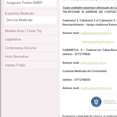
Asigurare Pentru AMBP
Toate celelalte expertize efectuate de C
TELEFOANE SI ADRESE DE CONTACT
Expertiza Medicala
Decizia Medicala
Cabinetul 1, Cabinetul 2 si Cabinetul 3 –
Neuropsihiatrie – langa stadionul Exte
Modele Acte / Cereri Tip
Adrese mail:
marina.tanasie@cnpp.ro
Legislative
georgeta.afrem@cnpp.ro
Contestarea Deciziei
CABINETUL 4 – Craiova str. Calea Bucu
telefon: 0771779642
Acte Normative
Adrese mail:
maria.radu@cnpp.ro
Interes Public
Comisia Medicala de Contestatii
telefon : 0771758033
Adrese mail:
marina.tanasie@cnpp.ro
Evaluarea capacitatii de munca, in vederea st