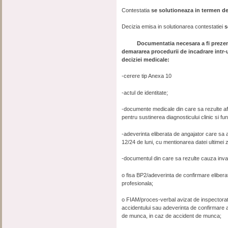
Contestatia
se solutioneaza in termen de 
Decizia emisa in solutionarea contestatiei
s
Documentatia necesara a fi prezentat
demararea procedurii de incadrare intr-u
deciziei medicale:
-cerere tip Anexa 10
-actul de identitate;
-documente medicale din care sa rezulte afec
pentru sustinerea diagnosticului clinic si func
-adeverinta eliberata de angajator care sa 
12/24 de luni, cu mentionarea datei ultimei 
-documentul din care sa rezulte cauza invali
o fisa BP2/adeverinta de confirmare elibera
profesionala;
o FIAM/proces-verbal avizat de inspectorat
accidentului sau adeverinta de confirmare a i
de munca, in caz de accident de munca;