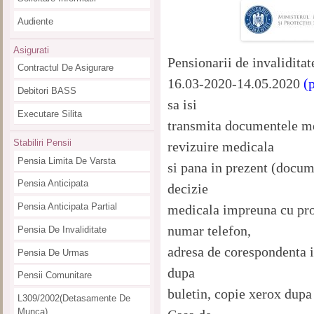
Audiente
Asigurati
Pensionarii de invalidit
Contractul De Asigurare
16.03-2020-14.05.2020
(
Debitori BASS
sa isi
Executare Silita
transmita documentele me
Stabiliri Pensii
revizuire medicala
Pensia Limita De Varsta
si pana in prezent (docum
Pensia Anticipata
decizie
Pensia Anticipata Partial
medicala impreuna cu pro
numar telefon,
Pensia De Invaliditate
adresa de corespondenta in
Pensia De Urmas
dupa
Pensii Comunitare
buletin, copie xerox dupa
L309/2002(detasamente De
Munca)