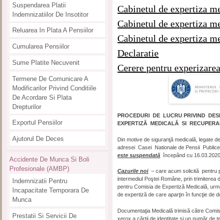
Suspendarea Platii
Cabinetul de expertiza m
Indemnizatiilor De Insotitor
Cabinetul de expertiza m
Reluarea In Plata A Pensiilor
Cabinetul de expertiza m
Cumularea Pensiilor
Declaratie
Sume Platite Necuvenit
Cerere pentru experizarea
Termene De Comunicare A
Modificarilor Privind Conditiile
De Acordare Si Plata
Drepturilor
PROCEDURI DE LUCRU PRIVIND DES
Exportul Pensiilor
EXPERTIZĂ MEDICALĂ SI RECUPERA
Ajutorul De Deces
Din motive de siguranţă medicală, legate de
adresei Casei Nationale de Pensii Public
este suspendată
începând cu 16.03.2020, u
Accidente De Munca Si Boli
Profesionale (AMBP)
Cazurile noi
– care acum solicită pentru p
intermediul Poştei Române, prin trimiterea
Indemnizatii Pentru
pentru Comisia de Expertiză Medicală, urm
Incapacitate Temporara De
de expertiză de care aparţin în funcţie de do
Munca
Documentaţia Medicală trimisă către Comisia
Prestatii Si Servicii De
xerox a cărţii de identitate şi un număr de 