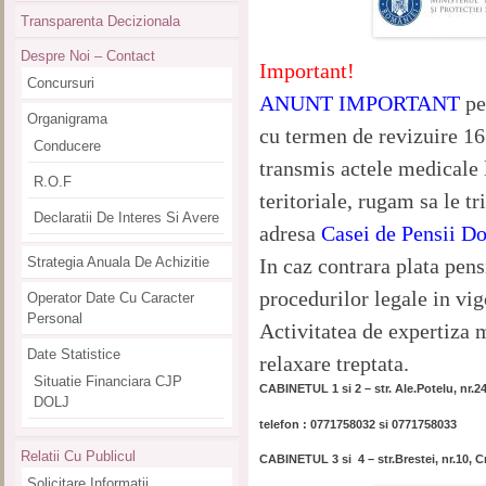
Transparenta Decizionala
Despre Noi – Contact
Important!
Concursuri
ANUNT IMPORTANT
pe
Organigrama
cu termen de revizuire 1
Conducere
transmis actele medicale 
R.O.F
teritoriale, rugam sa le t
Declaratii De Interes Si Avere
adresa
Casei de Pensii Do
In caz contrara plata pen
Strategia Anuala De Achizitie
procedurilor legale in vig
Operator Date Cu Caracter
Personal
Activitatea de expertiza 
Date Statistice
relaxare treptata.
Situatie Financiara CJP
CABINETUL 1 si 2 – str. Ale.Potelu, nr.2
DOLJ
telefon : 0771758032 si 0771758033
Relatii Cu Publicul
CABINETUL 3 si 4 – str.Brestei, nr.10, C
Solicitare Informatii