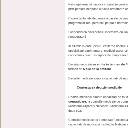
Neindeplinirea, din motive imputabile pensio
platii pensiei incepand cu luna urmatoare co
Casele teritoriale de pensii si casele de pe
programelor recuperatorii, pe baza normel
Suspendarea platii pensiei inceteaza cu lun
recuperatorii
In situatia in care, pentru emiterea decizie
specialitate suplimentare, medicul expert al
concediului pentru incapacitate temporara de
Decizia medicala
se emite in termen de 45 
termen de
5 zile de la emitere
Deciziile medicale asupra capacitatii de m
Contestarea deciziei medicale
Decizia medicala asupra capacitatii de m
comunicare
, la comisiile medicale de cont
Ministerului Apararii Nationale, Ministerului 
dupa caz.
Comisiile medicale de contestatii functione
capacitatii de munca si Institutului Nation