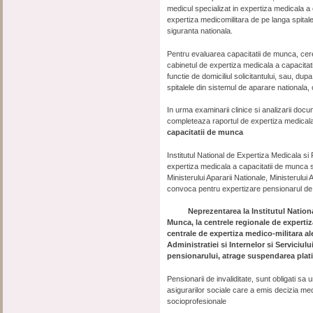
medicul specializat in expertiza medicala a
expertiza medicomilitara de pe langa spitale
siguranta nationala.
Pentru evaluarea capacitatii de munca, cere
cabinetul de expertiza medicala a capacitati
functie de domiciliul solicitantului, sau, du
spitalele din sistemul de aparare nationala, 
In urma examinarii clinice si analizarii doc
completeaza raportul de expertiza medicala
capacitatii de munca
Institutul National de Expertiza Medicala s
expertiza medicala a capacitatii de munca s
Ministerului Apararii Nationale, Ministerului 
convoca pentru expertizare pensionarul de inva
Neprezentarea la Institutul National 
Munca, la centrele regionale de expertiz
centrale de expertiza medico-militara ale
Administratiei si Internelor si Serviciu
pensionarului, atrage suspendarea plati
Pensionarii de invaliditate, sunt obligati s
asigurarilor sociale care a emis decizia me
socioprofesionale