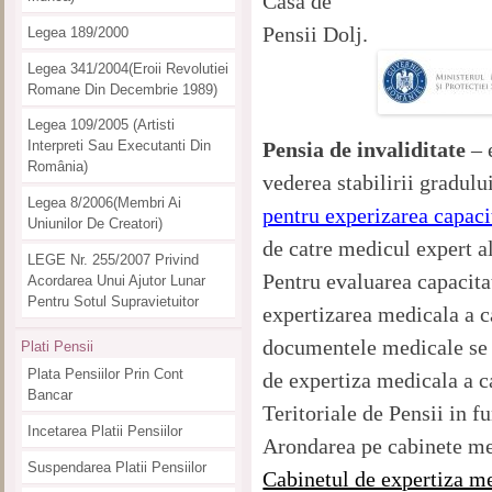
Casa de
Pensii Dolj.
Legea 189/2000
Legea 341/2004(eroii Revolutiei
Romane Din Decembrie 1989)
Legea 109/2005 (artisti
Pensia de invaliditate
– 
Interpreti Sau Executanti Din
România)
vederea stabilirii gradulu
Legea 8/2006(membri Ai
pentru experizarea capaci
Uniunilor De Creatori)
de catre medicul expert al
LEGE Nr. 255/2007 Privind
Pentru evaluarea capacita
Acordarea Unui Ajutor Lunar
Pentru Sotul Supravietuitor
expertizarea medicala a 
documentele medicale se d
Plati Pensii
Plata Pensiilor Prin Cont
de expertiza medicala a c
Bancar
Teritoriale de Pensii in f
Incetarea Platii Pensiilor
Arondarea pe cabinete me
Suspendarea Platii Pensiilor
Cabinetul de expertiza m