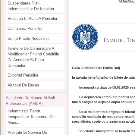
Suspendarea Platii
Indemnizatiilor De Insotitor
Reluarea In Plata A Pensiilor
Cumularea Pensiilor
Sume Platite Necuvenit
Termene De Comunicare A
Modificarilor Privind Conditiile
De Acordare Si Plata
Drepturilor
Casa Judeteana de Pensii Dolj
Exportul Pensiilor
In atentia beneficiarilor de bilete de tr
Ajutorul De Deces
Incepand cu data de 05.01.2026 se pri
La depunerea cererii tip pentru acord
Accidente De Munca Si Boli
mai fi obligat sa depuna copia actului de
Profesionale (AMBP)
Indemnizatii Pentru
Actul de identitate original si biletul 
Incapacitate Temporara De
serviciile medicale de recuperare-reabil
specialitate, copie cu prezentarea actulu
Munca
Solicitantii indreptatiti sa beneficie
Prestatii Si Servicii De