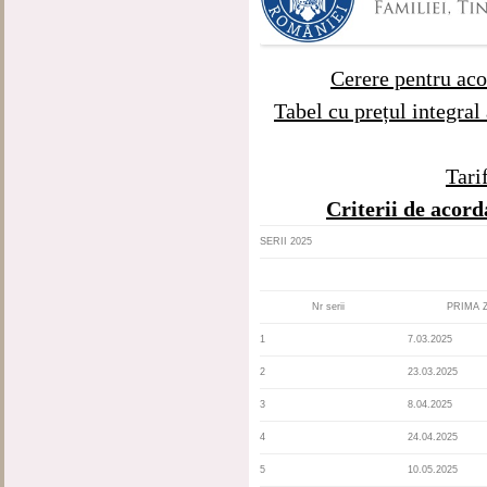
Cerere pentru aco
Tabel cu prețul integral 
Tar
Criterii de acord
SERII 2025
Nr serii
PRIMA 
1
7.03.2025
2
23.03.2025
3
8.04.2025
4
24.04.2025
5
10.05.2025