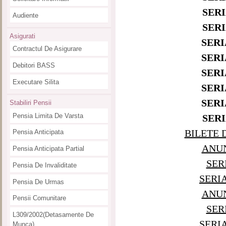
SERIA
Audiente
SERIA
Asigurati
SERIA
Contractul De Asigurare
SERIA
Debitori BASS
SERIA
Executare Silita
SERIA
SERIA
Stabiliri Pensii
Pensia Limita De Varsta
SERIA
BILETE D
Pensia Anticipata
ANUN
Pensia Anticipata Partial
SER
Pensia De Invaliditate
SERI
Pensia De Urmas
ANUN
Pensii Comunitare
SER
L309/2002(detasamente De
SERI
Munca)