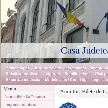
Casa Judete
Skip to content
Prima pagină
Anunturi Bilete de tratament
Integritat
Menu
Relatii cu publicul
Asigurati
Stabiliri pensii
Plati p
Expertiza medicala
Modele acte / Cereri tip
Legislati
Meniu
Anunturi Bilete de tr
Anunturi Bilete De Tratament
Integritate Institutionala