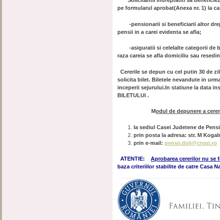
Solicitantii indreptatiti sa beneficie
pe formularul aprobat(Anexa nr. 1) la c
-pensionarii si beneficiarii altor dreptu
pensii in a carei evidenta se afla;
-asiguratii si celelalte categorii de b
raza careia se afla domiciliu sau resedi
Cererile se depun cu cel putin 30 de zil
solicita bilet. Biletele nevandute in ur
inceperii sejurului.In statiune la data i
BILETULUI .
M
odul de depunere a cerer
la sediul Casei Judetene de Pensii
prin posta la adresa: str. M Kogal
prin e-mail:
pensii.dolj@cnpp.ro
ATENTIE:
Aprobarea cererilor nu se f
baza criteriilor stabilite de catre Casa