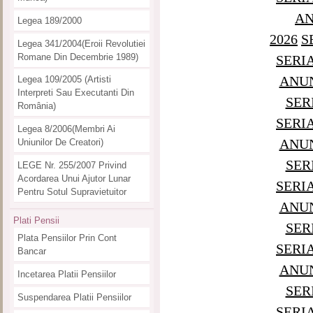
AN
Legea 189/2000
2026
S
Legea 341/2004(eroii Revolutiei
Romane Din Decembrie 1989)
SERI
ANUN
Legea 109/2005 (artisti
Interpreti Sau Executanti Din
SER
România)
SERI
Legea 8/2006(membri Ai
ANUN
Uniunilor De Creatori)
SER
LEGE Nr. 255/2007 Privind
Acordarea Unui Ajutor Lunar
SERI
Pentru Sotul Supravietuitor
ANUN
Plati Pensii
SER
Plata Pensiilor Prin Cont
SERI
Bancar
ANUN
Incetarea Platii Pensiilor
SER
Suspendarea Platii Pensiilor
SERI