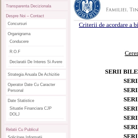
Transparenta Decizionala
Despre Noi – Contact
Criterii de acordare a b
Concursuri
Organigrama
Conducere
R.O.F
Cerer
Declaratii De Interes Si Avere
SERII BIL
Strategia Anuala De Achizitie
SERIA
Operator Date Cu Caracter
SERIA
Personal
SERIA
Date Statistice
SERIA
Situatie Financiara CJP
DOLJ
SERIA
SERIA
Relatii Cu Publicul
SERIA
Solicitare Informatii