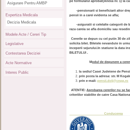
pe formularul aprobat(Anexa nr. 1) la c
Asigurare Pentru AMBP
-pensionarii si beneficiarii altor dreptu
Expertiza Medicala
pensii in a carei evidenta se afla;
Decizia Medicala
-asiguratii si celelalte categorii de b
raza careia se afla domiciliu sau resedi
Modele Acte / Cereri Tip
Cererile se depun cu cel putin 30 de zil
solicita bilet. Biletele nevandute in ur
Legislative
inceperii sejurului.In statiune la data i
BILETULUI .
Contestarea Deciziei
M
odul de depunere a cerer
Acte Normative
la sediul Casei Judetene de Pensii
Interes Public
prin posta la adresa: str. M Kogal
prin e-mail:
pensii.dolj@cnpp.ro
ATENTIE:
Aprobarea cererilor nu se fac
criteriilor stabilite de catre Casa Nati
Conducerea