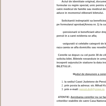
Actul de identitate original, documente
formular cu regim special, unic pentru se
catre medicul de familie sau medicul de 
aduce in momentul eliberarii biletului.
Solicitantii indreptatiti sa beneficie
pe formularul aprobat(Anexa nr. 1) la c
-pensionarii si beneficiarii altor dreptu
pensii in a carei evidenta se afla;
-asiguratii si celelalte categorii de b
raza careia se afla domiciliu sau resedi
Cererile se depun cu cel putin 30 de zil
solicita bilet. Biletele nevandute in ur
inceperii sejurului.In statiune la data i
BILETULUI .
M
odul de depunere a cerer
la sediul Casei Judetene de Pensii
prin posta la adresa: str. Mihail 
prin e-mail:
pensii.dolj@cnpp.ro
ATENTIE:
Aprobarea cererilor nu se fac
criteriilor stabilite de catre Casa Nati