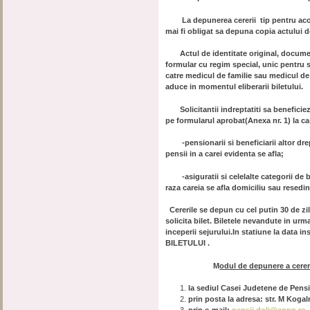
La depunerea cererii tip pentru acord
mai fi obligat sa depuna copia actului de
Actul de identitate original, documente
formular cu regim special, unic pentru se
catre medicul de familie sau medicul de 
aduce in momentul eliberarii biletului.
Solicitantii indreptatiti sa beneficie
pe formularul aprobat(Anexa nr. 1) la c
-pensionarii si beneficiarii altor dreptu
pensii in a carei evidenta se afla;
-asiguratii si celelalte categorii de b
raza careia se afla domiciliu sau resedi
Cererile se depun cu cel putin 30 de zil
solicita bilet. Biletele nevandute in ur
inceperii sejurului.In statiune la data i
BILETULUI .
M
odul de depunere a cerer
la sediul Casei Judetene de Pensii
prin posta la adresa: str. M Kogal