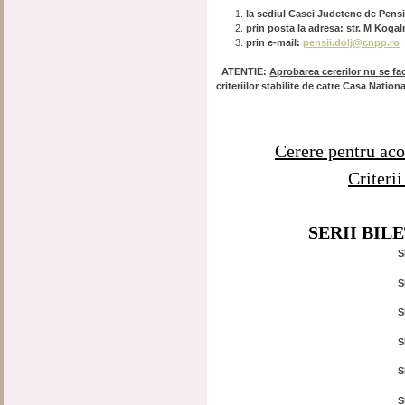
la sediul Casei Judetene de Pensii
prin posta la adresa: str. M Kogal
prin e-mail:
pensii.dolj@cnpp.ro
ATENTIE:
Aprobarea cererilor nu se fac
criteriilor stabilite de catre Casa Nati
Co
Cerere pentru aco
Criterii
SERII BIL
S
S
S
S
S
S