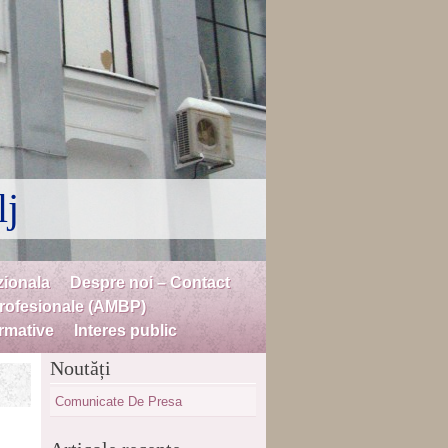
lj
zionala
Despre noi – Contact
profesionale (AMBP)
rmative
Interes public
Noutăți
Comunicate De Presa