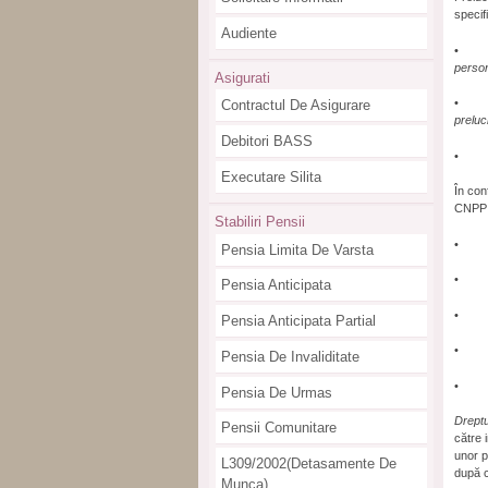
specif
Audiente
person
Asigurati
Contractul De Asigurare
preluc
Debitori BASS
Executare Silita
În con
CNPP a
Stabiliri Pensii
Pensia Limita De Varsta
Pensia Anticipata
Pensia Anticipata Partial
Pensia De Invaliditate
Pensia De Urmas
Dreptu
Pensii Comunitare
către 
unor p
L309/2002(detasamente De
după c
Munca)