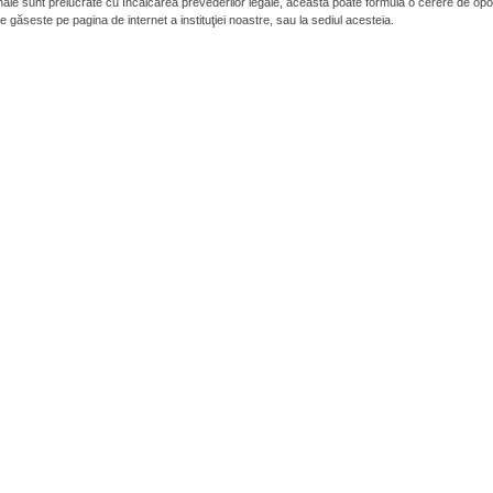
ale sunt prelucrate cu încălcarea prevederilor legale, aceasta poate formula o cerere de opo
e găseste pe pagina de internet a instituţiei noastre, sau la sediul acesteia.