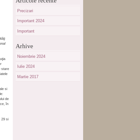
Articole recente
Precizari
Important 2024
Important
tăţi
onal
Arhive
Noiembrie 2024
uţia
er
Iulie 2024
e stare
datele
Martie 2017
ale si
le:
ului de
ce, în
. 29 si