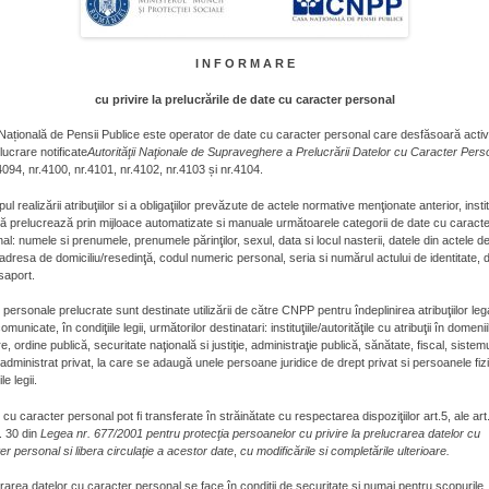
I N F O R M A R E
cu privire la prelucrările de date cu caracter personal
ațională de Pensii Publice este operator de date cu caracter personal care desfăsoară activi
lucrare notificate
Autorităţii
Naţionale de Supraveghere a Prelucrării Datelor cu Caracter Pers
4094, nr.4100, nr.4101, nr.4102, nr.4103 și nr.4104.
pul realizării atribuţiilor si a obligaţiilor prevăzute de actele normative menţionate anterior, instit
ă prelucrează prin mijloace automatizate si manuale următoarele categorii de date cu caract
al: numele si prenumele, prenumele părinţilor, sexul, data si locul nasterii, datele din actele d
, adresa de domiciliu/resedinţă, codul numeric personal, seria si numărul actului de identitate, 
saport.
 personale prelucrate sunt destinate utilizării de către CNPP pentru îndeplinirea atribuţiilor leg
comunicate, în condiţiile legii, următorilor destinatari: instituţiile/autorităţile cu atribuţii în domenii
e, ordine publică, securitate naţională si justiţie, administraţie publică, sănătate, fiscal, sistem
 administrat privat, la care se adaugă unele persoane juridice de drept privat si persoanele fizi
le legii.
 cu caracter personal pot fi transferate în străinătate cu respectarea dispoziţiilor art.5, ale art
t. 30 din
Legea nr. 677/2001 pentru protecţia persoanelor cu privire la
prelucrarea datelor cu
er personal si libera circulaţie a acestor date
,
cu modificările si
completările ulterioare.
rarea datelor cu caracter personal se face în condiţii de securitate si numai pentru scopurile