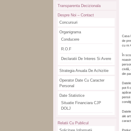
Transparenta Decizionala
Despre Noi – Contact
Concursuri
Organigrama
Casa N
Conducere
de pre
cu nr.
R.O.F
În sco
Declaratii De Interes Si Avere
noastr
person
civilă
Strategia Anuala De Achizitie
din pa
Operator Date Cu Caracter
Datele
Personal
pot fi 
apărar
Date Statistice
pensii
condiţii
Situatie Financiara CJP
DOLJ
Datele
ale ar
caract
Relatii Cu Publicul
Solicitare Informatii
Preluc