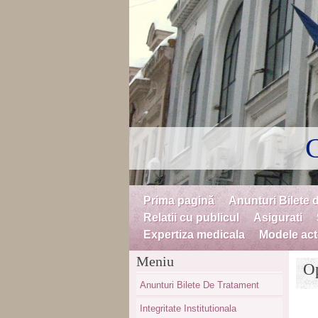
C
Skip to content
Prima pagină
Anunturi Bilete 
Menu
Relatii cu publicul
Asigurati
Expertiza medicala
Modele acte
Meniu
Op
Anunturi Bilete De Tratament
Integritate Institutionala