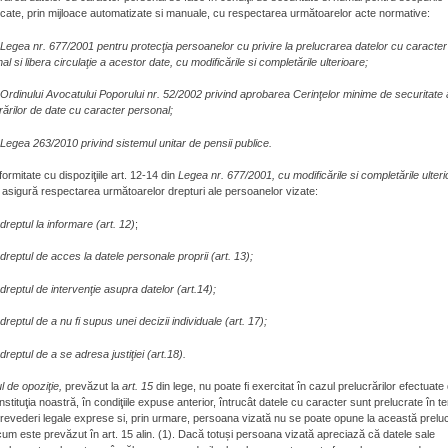
icate, prin mijloace automatizate si manuale, cu respectarea următoarelor acte normative:
•
Legea nr. 677/2001 pentru protecţia persoanelor cu privire la prelucrarea datelor cu caracter
al si libera circulaţie a acestor date, cu modificările si completările ulterioare;
•
Ordinului Avocatului Poporului nr. 52/2002 privind aprobarea Cerinţelor minime de securitate 
rărilor de date cu caracter personal;
•
Legea 263/2010 privind sistemul unitar de pensii publice.
formitate cu dispoziţiile art. 12-14 din
Legea nr. 677/2001, cu modificările si completările ulteri
sigură respectarea următoarelor drepturi ale persoanelor vizate:
•
dreptul la informare (art. 12)
;
•
dreptul de acces la datele personale proprii (art. 13);
•
dreptul de intervenţie asupra datelor (art.14);
•
dreptul de a nu fi supus unei decizii individuale (art. 17);
•
dreptul de a se adresa justiţiei (art.18).
l de opoziţie,
prevăzut la
art. 15
din lege, nu poate fi exercitat în cazul prelucrărilor efectuate
instituţia noastră, în condiţiile expuse anterior, întrucât datele cu caracter sunt prelucrate în t
revederi legale exprese si, prin urmare, persoana vizată nu se poate opune la această prelu
um este prevăzut în art. 15 alin. (1). Dacă totuși persoana vizată apreciază că datele sale