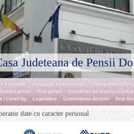
asa Judeteana de Pensii Do
de tratament
Integritate Institutionala
Transparenta Deci
Stabiliri pensii
Plati pensii
Accidente de munca si boli 
 / Cereri tip
Legislative
Contestarea deciziei
Acte No
erator date cu caracter personal